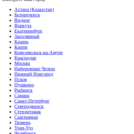
Астана (Казахстан)
Белореченск
Видное
Воркута
Екатеринбург
Заполярный
Казань
Киров
Комсомольск-на-Амуре
Краснодар
Москва
Набережные Челны
Нижний Новгород
Псков
Пушкино
Рыбинск
Самара
Санкт-Петербург
Северодвинск
Стерлитамак
Сыктывкар
Тюмень
Улан-Удэ
Челябинск