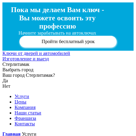
Пока мы делаем Вам ключ -
Вы можете освоить эту
профессию
Начните зарабатывать на автоключах
Пройти бесплатный урок
Ключи от дверей и автомобилей
Изготовление и выезд
Стерлитамак
Выбрать город
Ваш город Стерлитамак?
Да
Нет
Услуги
Цены
Компания
Наши статьи
Франшиза
Контакты
Главная
Услуги