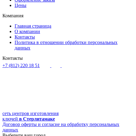
Цены
Компания
Главная страница
О компании
Контакты
Политика в отношении обработки персональных
данных
Контакты
+7 (812) 220 18 51
Сотрудничество:
official@kluchpodkluch.com
Полное наименование:
ИП Бобров Илья Юрьевич
ИНН: 110313351253
ОГРНИП: 314110306600015
сеть центров изготовления
ключей
в Стерлитамаке
Договор оферты и согласие на обработку персональных
данных
Выберите ваш город